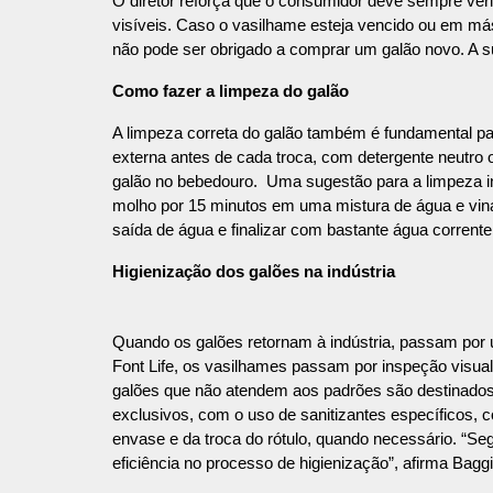
O diretor reforça que o consumidor deve sempre veri
visíveis. Caso o vasilhame esteja vencido ou em más 
não pode ser obrigado a comprar um galão novo. A sub
Como fazer a limpeza do galão
A limpeza correta do galão também é fundamental par
externa antes de cada troca, com detergente neutro ou
galão no bebedouro. Uma sugestão para a limpeza int
molho por 15 minutos em uma mistura de água e vinag
saída de água e finalizar com bastante água corrente
Higienização dos galões na indústria
Quando os galões retornam à indústria, passam por 
Font Life, os vasilhames passam por inspeção visual 
galões que não atendem aos padrões são destinado
exclusivos, com o uso de sanitizantes específicos, 
envase e da troca do rótulo, quando necessário. “Seg
eficiência no processo de higienização”, afirma Baggi