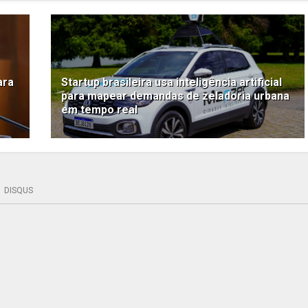
ara
Startup brasileira usa inteligência artificial
para mapear demandas de zeladoria urbana
em tempo real
DISQUS