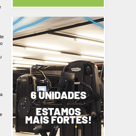
e
te
 o
u
Na
de