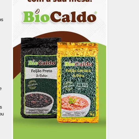
os
e
es
ou