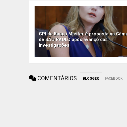
CPI do Banco Master é proposta na Câm
de SÃO PAULO após avanço das
investigações
COMENTÁRIOS
BLOGGER
FACEBOOK