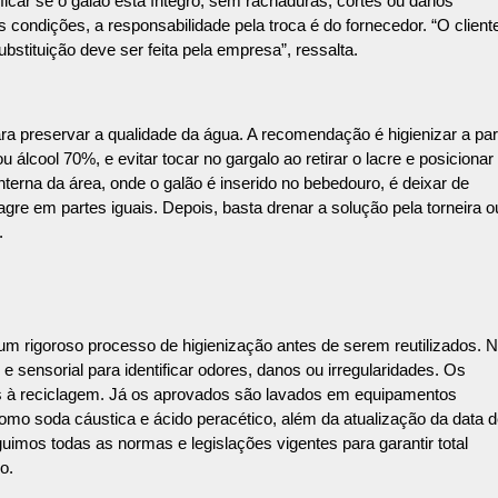
ficar se o galão está íntegro, sem rachaduras, cortes ou danos
condições, a responsabilidade pela troca é do fornecedor. “O client
stituição deve ser feita pela empresa”, ressalta.
a preservar a qualidade da água. A recomendação é higienizar a par
 álcool 70%, e evitar tocar no gargalo ao retirar o lacre e posicionar
erna da área, onde o galão é inserido no bebedouro, é deixar de
re em partes iguais. Depois, basta drenar a solução pela torneira o
.
um rigoroso processo de higienização antes de serem reutilizados. 
e sensorial para identificar odores, danos ou irregularidades. Os
s à reciclagem. Já os aprovados são lavados em equipamentos
como soda cáustica e ácido peracético, além da atualização da data 
uimos todas as normas e legislações vigentes para garantir total
o.