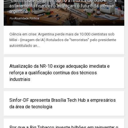
"Cientificídio" de Milei: Como a retórica de ódio e
asfixiamento financeiro ameaçam o futuro da ciência
argentina
Por
Atualidade Política
Ciência em crise: Argentina perde mais de 10.000 cientistas sob
Milei - (imagem de IA) Rotulados de "terroristas" pelo presidente
autointitulado an...
Atualização da NR-10 exige adequação imediata e
reforça a qualificação contínua dos técnicos
industriais
Sinfor-DF apresenta Brasília Tech Hub a empresários
da área de tecnologia
Por que a Big Tobacco investe bilhões em reinventar o