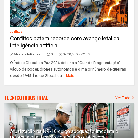
conflitos
Conflitos batem recorde com avanço letal da
inteligência artificial
Atualidade Política
0
09/06/2026 - 21:03
O Índice Global da Paz 2026 detalha a "Grande Fragmentação":
vácuo de poder, drones autônomos e o maior número de guerras
desde 1945. Índice Global da...
Mais
TÉCNICO INDUSTRIAL
Ver Tudo
Atualização da NR-10 exige adequação imediata e
reforça a qualificação contínua dos técnicos