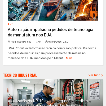
AMT
Automação impulsiona pedidos de tecnologia
da manufatura nos EUA
Atualidade Política
0
09/06/2026 - 21:01
DNA Produtivo: Informação técnica com visão política. Os novos
pedidos de máquinas para processamento de metais no
mercado dos EUA, medidos pelo Manuf...
Mais
TÉCNICO INDUSTRIAL
Ver Tudo
Atualização da NR-10 exige adequação imediata e
reforça a qualificação contínua dos técnicos