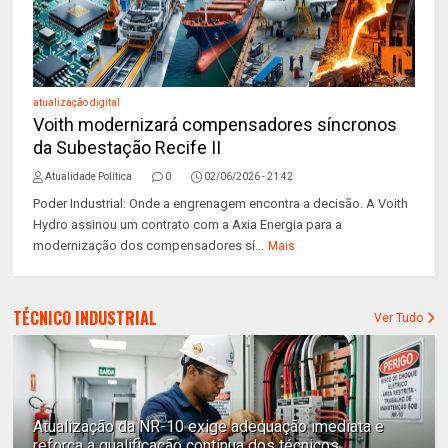
atualização digital
Voith modernizará compensadores síncronos
da Subestação Recife II
Atualidade Política
0
02/06/2026 - 21:42
Poder Industrial: Onde a engrenagem encontra a decisão. A Voith
Hydro assinou um contrato com a Axia Energia para a
modernização dos compensadores sí...
Mais
TÉCNICO INDUSTRIAL
Ver Tudo
Atualização da NR-10 exige adequação imediata e
reforça a qualificação contínua dos técnicos