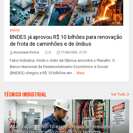
BNDES
BNDES já aprovou R$ 10 bilhões para renovação
de frota de caminhões e de ônibus
Atualidade Política
0
17/06/2026 - 21:01
Fator Indústria: Onde o chão de fábrica encontra o Planalto. O
Banco Nacional de Desenvolvimento Econômico e Social
(BNDES) chegou a R$ 10 bilhões em ...
Mais
TÉCNICO INDUSTRIAL
Ver Tudo
Atualização da NR-10 exige adequação imediata e
reforça a qualificação contínua dos técnicos