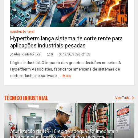
construção naval
Hypertherm lança sistema de corte rente para
aplicações industriais pesadas
Atualidade Política
0
19/05/2026 - 21:03
Lógica Industrial: O impacto das grandes decisões no setor. A
Hypertherm Associates, fabricante americana de sistemas de
corte industrial e software, ...
Mais
TÉCNICO INDUSTRIAL
Ver Tudo
Atualização da NR-10 exige adequação imediata e
reforça a qualificação contínua dos técnicos