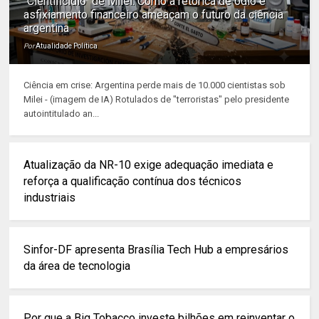
"Cientificídio" de Milei: Como a retórica de ódio e
asfixiamento financeiro ameaçam o futuro da ciência
argentina
Por
Atualidade Política
Ciência em crise: Argentina perde mais de 10.000 cientistas sob
Milei - (imagem de IA) Rotulados de "terroristas" pelo presidente
autointitulado an...
Atualização da NR-10 exige adequação imediata e
reforça a qualificação contínua dos técnicos
industriais
Sinfor-DF apresenta Brasília Tech Hub a empresários
da área de tecnologia
Por que a Big Tobacco investe bilhões em reinventar o