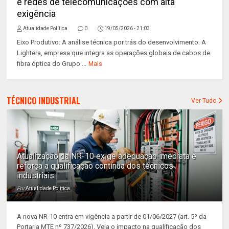
e redes de telecomunicações com alta
exigência
Atualidade Política
0
19/05/2026 - 21:03
Eixo Produtivo: A análise técnica por trás do desenvolvimento. A
Lightera, empresa que integra as operações globais de cabos de
fibra óptica do Grupo ...
Mais
TÉCNICO INDUSTRIAL
Ver Tudo
Atualização da NR-10 exige adequação imediata e
reforça a qualificação contínua dos técnicos
industriais
Por
Atualidade Política
A nova NR-10 entra em vigência a partir de 01/06/2027 (art. 5º da
Portaria MTE nº 737/2026). Veja o impacto na qualificação dos