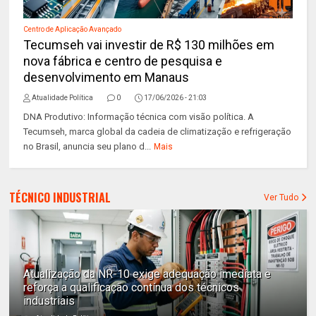
Centro de Aplicação Avançado
Tecumseh vai investir de R$ 130 milhões em
nova fábrica e centro de pesquisa e
desenvolvimento em Manaus
Atualidade Política
0
17/06/2026 - 21:03
DNA Produtivo: Informação técnica com visão política. A
Tecumseh, marca global da cadeia de climatização e refrigeração
no Brasil, anuncia seu plano d...
Mais
TÉCNICO INDUSTRIAL
Ver Tudo
Atualização da NR-10 exige adequação imediata e
reforça a qualificação contínua dos técnicos
industriais