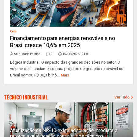
Cela
Financiamento para energias renováveis no
Brasil cresce 10,6% em 2025
Atualidade Política
0
15/06/2026 - 21:01
Lógica Industrial: O impacto das grandes decisões no setor. O
volume de financiamento para projetos de geração renovável no
Brasil somou R$ 36,3 bilhõ...
Mais
TÉCNICO INDUSTRIAL
Ver Tudo
Atualização da NR-10 exige adequação imediata e
reforça a qualificação contínua dos técnicos