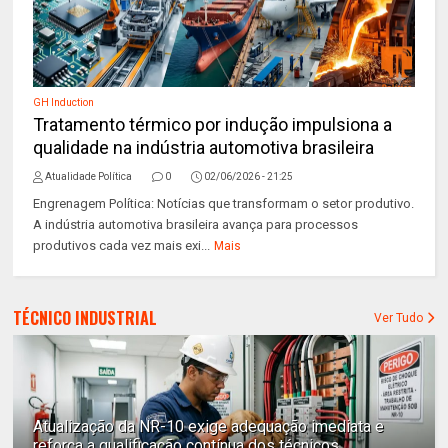
GH Induction
Tratamento térmico por indução impulsiona a
qualidade na indústria automotiva brasileira
Atualidade Política
0
02/06/2026 - 21:25
Engrenagem Política: Notícias que transformam o setor produtivo.
A indústria automotiva brasileira avança para processos
produtivos cada vez mais exi...
Mais
TÉCNICO INDUSTRIAL
Ver Tudo
Atualização da NR-10 exige adequação imediata e
reforça a qualificação contínua dos técnicos