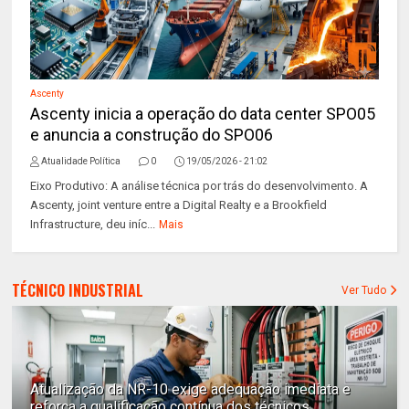
Ascenty
Ascenty inicia a operação do data center SPO05
e anuncia a construção do SPO06
Atualidade Política
0
19/05/2026 - 21:02
Eixo Produtivo: A análise técnica por trás do desenvolvimento. A
Ascenty, joint venture entre a Digital Realty e a Brookfield
Infrastructure, deu iníc...
Mais
TÉCNICO INDUSTRIAL
Ver Tudo
Atualização da NR-10 exige adequação imediata e
reforça a qualificação contínua dos técnicos