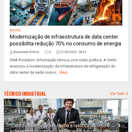
Acciona
Modernização de infraestrutura de data center
possibilita redução 70% no consumo de energia
Atualidade Política
0
27/05/2026 - 06:43
DNA Produtivo: Informação técnica com visão política. A Vertiv
anunciou a modernização da infraestrutura de refrigeração do
data center da sede corpor...
Mais
TÉCNICO INDUSTRIAL
Ver Tudo
"Cientificídio" de Milei: Como a retórica de ódio e
asfixiamento financeiro ameaçam o futuro da ciência