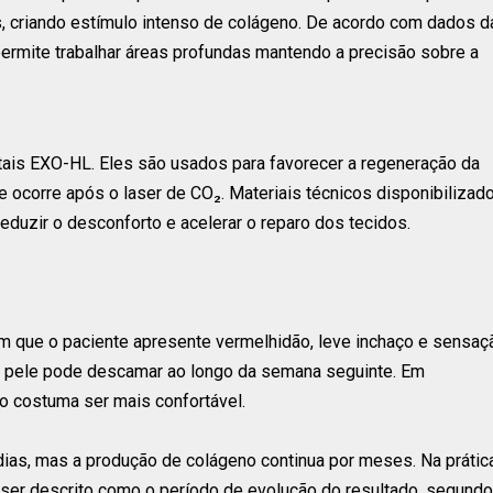
, criando estímulo intenso de colágeno. De acordo com dados d
permite trabalhar áreas profundas mantendo a precisão sobre a
tais EXO-HL. Eles são usados para favorecer a regeneração da
ue ocorre após o laser de CO₂. Materiais técnicos disponibilizad
eduzir o desconforto e acelerar o reparo dos tecidos.
m que o paciente apresente vermelhidão, leve inchaço e sensaç
. A pele pode descamar ao longo da semana seguinte. Em
o costuma ser mais confortável.
dias, mas a produção de colágeno continua por meses. Na prátic
a ser descrito como o período de evolução do resultado, segundo