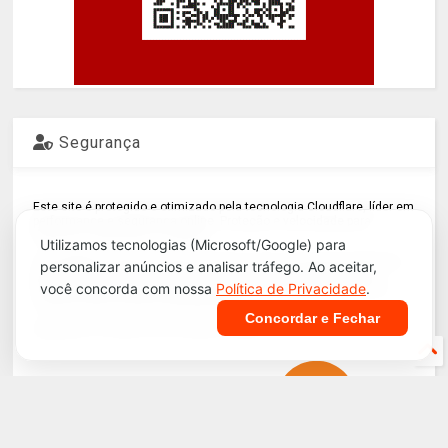
Segurança
Este site é protegido e otimizado pela tecnologia Cloudflare, líder em
performance e segurança online. Proteção e velocidade para
domínios, aplicativos e equipes.
Utilizamos tecnologias (Microsoft/Google) para
A Cloudflare acelera o acesso ao site, com recursos de segurança
personalizar anúncios e analisar tráfego. Ao aceitar,
que protegem contra ameaças, aumentando a confiança dos
você concorda com nossa
Política de Privacidade
.
visitantes e melhorando a classificação dos motores de buscas.
Comece agora mesmo gratuitamente.
Concordar e Fechar
Ajudando a construir uma internet melhor!