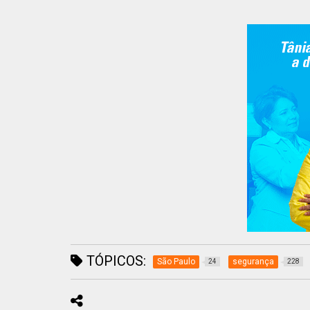
TÓPICOS:
São Paulo
segurança
24
228