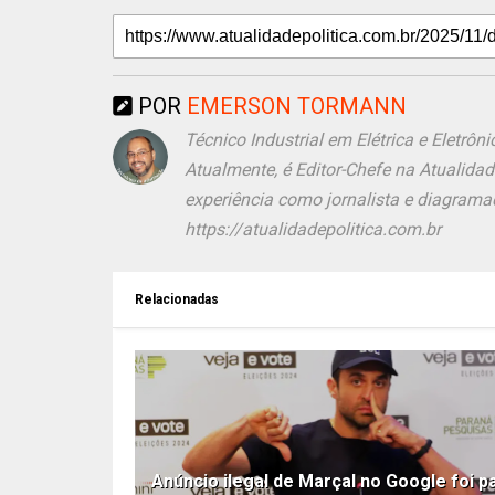
POR
EMERSON TORMANN
Técnico Industrial em Elétrica e Eletr
Atualmente, é Editor-Chefe na Atualida
experiência como jornalista e diagramad
https://atualidadepolitica.com.br
Relacionadas
Anúncio ilegal de Marçal no Google foi p