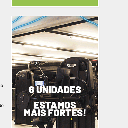
ão
de