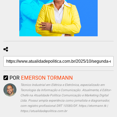
POR
EMERSON TORMANN
Técnico Industrial em Elétrica e Eletrônica, especializado em
Tecnologia da Informação e Comunicação. Atualmente, é Editor-
Chefe na Atualidade Política Comunicação e Marketing Digital
Ltda. Possui ampla experiência como jornalista e diagramador,
com registro profissional DRT 10580/DF. https://etormann.tk |
https://atualidadepolitica.com.br