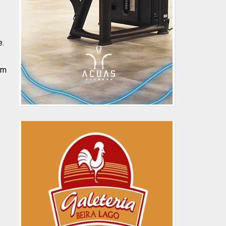
e.
um