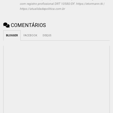
com registro profissional DRT 10580/DF. https://etormann.tk |
https://atualidadepolitica.com.br
COMENTÁRIOS
BLOGGER
FACEBOOK
DISQUS