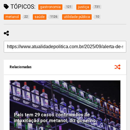
TÓPICOS:
gastronomia
justiça
121
731
metanol
saúde
utilidade pública
22
1126
10
Relacionadas
País tem 29 casos confirmados de
intoxicação por metanol, diz governo