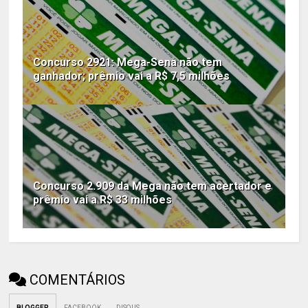
Concurso 2921: Mega-Sena não tem
ganhador; prêmio vai a R$ 7,5 milhões
Concurso 2.909 da Mega não tem acertador e
prêmio vai a R$ 33 milhões
COMENTÁRIOS
BLOGGER
FACEBOOK
DISQUS