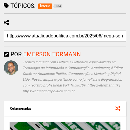
TÓPICOS:
loteria
153
POR
EMERSON TORMANN
Técnico Industrial em Elétrica e Eletrônica, especializado em
Tecnologia da Informação e Comunicação. Atualmente, é Editor-
Chefe na Atualidade Política Comunicação e Marketing Digital
Ltda. Possui ampla experiência como jornalista e diagramador,
com registro profissional DRT 10580/DF. https://etormann.tk |
https://atualidadepolitica.com.br
Relacionadas