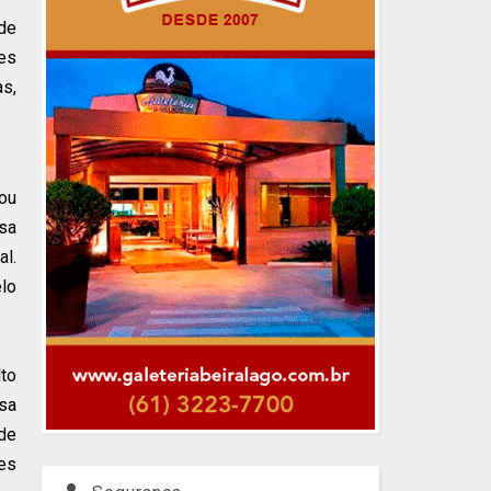
 de
des
as,
hou
ssa
al.
elo
lto
isa
 de
ões