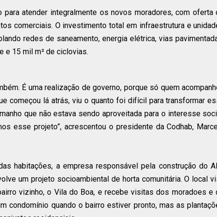
do para atender integralmente os novos moradores, com oferta
tos comerciais. O investimento total em infraestrutura e unida
mplando redes de saneamento, energia elétrica, vias pavimentad
 e 15 mil m² de ciclovias.
também. É uma realização de governo, porque só quem acompan
e começou lá atrás, viu o quanto foi difícil para transformar e
amanho que não estava sendo aproveitada para o interesse soci
mos esse projeto”, acrescentou o presidente da Codhab, Marc
 das habitações, a empresa responsável pela construção do A
volve um projeto socioambiental de horta comunitária. O local v
bairro vizinho, o Vila do Boa, e recebe visitas dos moradoes e
m condomínio quando o bairro estiver pronto, mas as plantaç