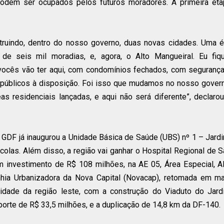
podem ser ocupados pelos futuros moradores. A primeira eta
truindo, dentro do nosso governo, duas novas cidades. Uma é
e seis mil moradias, e, agora, o Alto Mangueiral. Eu fiqu
vocês vão ter aqui, com condomínios fechados, com seguranç
públicos à disposição. Foi isso que mudamos no nosso govern
eas residenciais lançadas, e aqui não será diferente”, declaro
 GDF já inaugurou a Unidade Básica de Saúde (UBS) nº 1 – Jard
colas. Além disso, a região vai ganhar o Hospital Regional de 
 investimento de R$ 108 milhões, na AE 05, Área Especial, A
nhia Urbanizadora da Nova Capital (Novacap), retomada em m
dade da região leste, com a construção do Viaduto do Jard
aporte de R$ 33,5 milhões, e a duplicação de 14,8 km da DF-140.