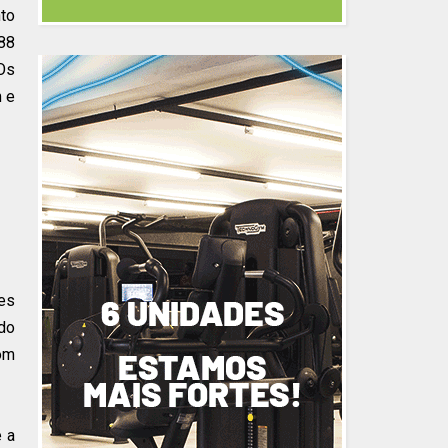
to
888
Os
m e
des
ndo
com
e a