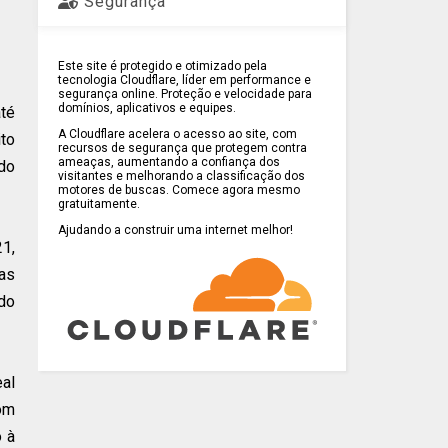
Segurança
Este site é protegido e otimizado pela
tecnologia Cloudflare, líder em performance e
segurança online. Proteção e velocidade para
domínios, aplicativos e equipes.
até
A Cloudflare acelera o acesso ao site, com
ito
recursos de segurança que protegem contra
ameaças, aumentando a confiança dos
do
visitantes e melhorando a classificação dos
motores de buscas. Comece agora mesmo
gratuitamente.
Ajudando a construir uma internet melhor!
1,
ias
 do
eal
om
o à