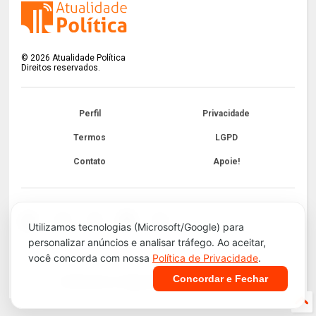
©
2026
Atualidade Política
Direitos reservados.
Perfil
Privacidade
Termos
LGPD
Contato
Apoie!
Utilizamos tecnologias (Microsoft/Google) para
personalizar anúncios e analisar tráfego. Ao aceitar,
você concorda com nossa
Política de Privacidade
.
Concordar e Fechar
Infraestrutura e Segurança. Tecnologia do
Blogger
.