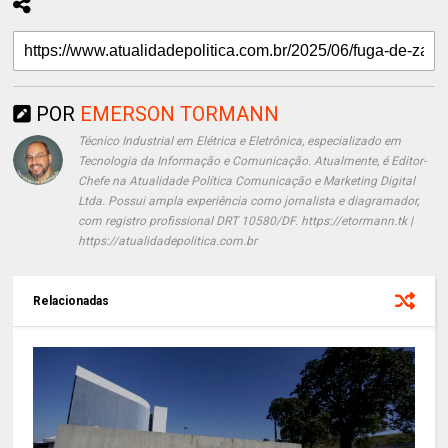
POR
EMERSON TORMANN
Técnico Industrial em Elétrica e Eletrônica, especializado em
Tecnologia da Informação e Comunicação. Atualmente, é Editor-
Chefe na Atualidade Política Comunicação e Marketing Digital
Ltda. Possui ampla experiência como jornalista e diagramador,
com registro profissional DRT 10580/DF. https://etormann.tk |
https://atualidadepolitica.com.br
Relacionadas