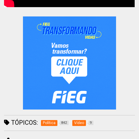
TÓPICOS:
Política
Vídeo
842
9