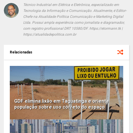
Técnico Industrial em Elétrica e Eletrônica, especializado em
Tecnologia da Informação e Comunicação. Atualmente, é Editor-
Chefe na Atualidade Política Comunicação e Marketing Digital
Ltda. Possui ampla experiência como jornalista e diagramador,
com registro profissional DRT 10580/DF. https://etormann.tk |
https://atualidadepolitica.com.br
Relacionadas
GDF elimina lixão em Taguatinga e orienta
população sobre uso correto do espaço