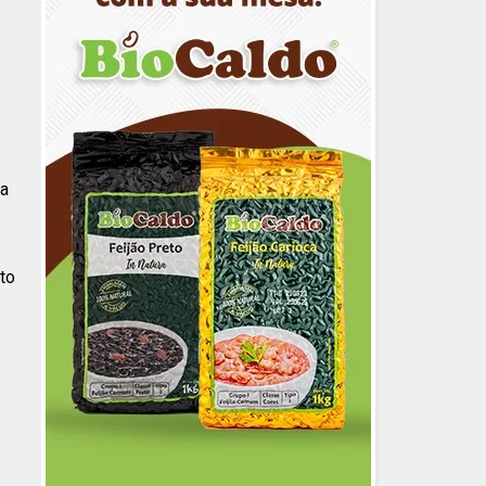
ca
to