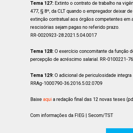
Tema 127:
Extinto o contrato de trabalho na vigê
477, § 8º, da CLT quando o empregador deixar 
extinção contratual aos órgãos competentes em a
rescisórias sejam pagas no referido prazo.
RR-0020923-28.2021.5.04.0017
Tema 128:
O exercício concomitante da função de
percepção de acréscimo salarial. RR-0100221-76
Tema 129:
O adicional de periculosidade integra
RRAg-1000790-36.2016.5.02.0709
Baixe
aqui
a redação final das 12 novas teses (pd
Com informações da FIEG | Secom/TST