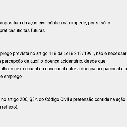
ropositura da ação civil pública não impede, por si só, o
ráticas ilícitas futuras.
mprego prevista no artigo 118 da Lei 8.213/1991, não é necessár
a percepção de auxílio-doença acidentário, desde que
alho, o nexo causal ou concausal entre a doença ocupacional e 
de emprego.
a no artigo 206, §3º, do Código Civil à pretensão contida na ação
 reflexo).