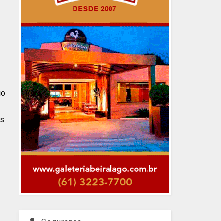
io
as