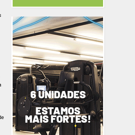
s
e
a
de