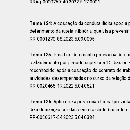
RRAg-0000769-40.2022.5.17.0001
Tema 124:
A cessação da conduta ilícita após a p
deferimento da tutela inibitória, que visa prevenir p
RR-0001270-88.2023.5.09.0095
Tema 125:
Para fins de garantia provisória de e
o afastamento por período superior a 15 dias ou 
reconhecido, após a cessação do contrato de trab
atividades desempenhadas no curso da relação 
RR-0020465-17.2022.5.04.0521
Tema 126:
Aplica-se a prescrição trienal previst
de indenização por dano em ricochete (indireto ou
RR-0020617-54.2023.5.04.0384