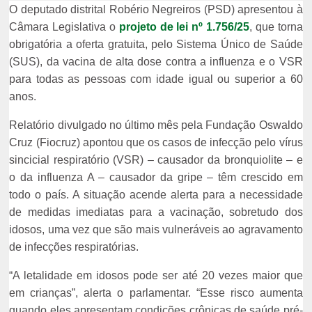
O deputado distrital Robério Negreiros (PSD) apresentou à
Câmara Legislativa o
projeto de lei nº 1.756/25
, que torna
obrigatória a oferta gratuita, pelo Sistema Único de Saúde
(SUS), da vacina de alta dose contra a influenza e o VSR
para todas as pessoas com idade igual ou superior a 60
anos.
Relatório divulgado no último mês pela Fundação Oswaldo
Cruz (Fiocruz) apontou que os casos de infecção pelo vírus
sincicial respiratório (VSR) – causador da bronquiolite – e
o da influenza A – causador da gripe – têm crescido em
todo o país. A situação acende alerta para a necessidade
de medidas imediatas para a vacinação, sobretudo dos
idosos, uma vez que são mais vulneráveis ao agravamento
de infecções respiratórias.
“A letalidade em idosos pode ser até 20 vezes maior que
em crianças”, alerta o parlamentar. “Esse risco aumenta
quando eles apresentam condições crônicas de saúde pré-