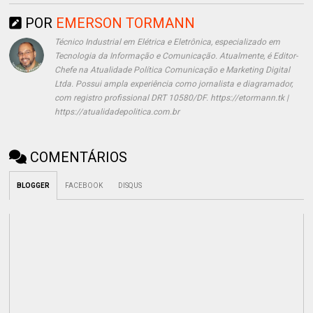
POR
EMERSON TORMANN
Técnico Industrial em Elétrica e Eletrônica, especializado em
Tecnologia da Informação e Comunicação. Atualmente, é Editor-
Chefe na Atualidade Política Comunicação e Marketing Digital
Ltda. Possui ampla experiência como jornalista e diagramador,
com registro profissional DRT 10580/DF. https://etormann.tk |
https://atualidadepolitica.com.br
COMENTÁRIOS
BLOGGER
FACEBOOK
DISQUS