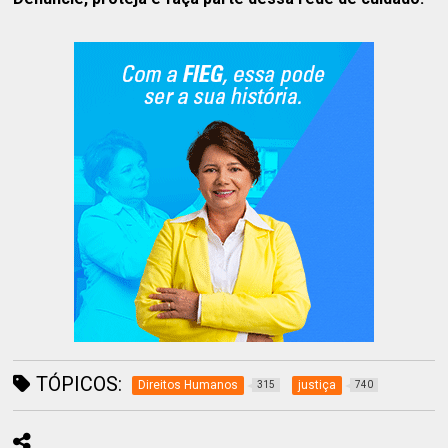
TÓPICOS:
Direitos Humanos
justiça
315
740