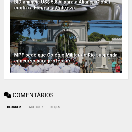
BID anuncia US$ 5,8 bi para a Aliança Global
contra a Fome e a Pobreza
MPF pede que Colégio Militar do Rio suspenda
concurso para professor
COMENTÁRIOS
BLOGGER
FACEBOOK
DISQUS