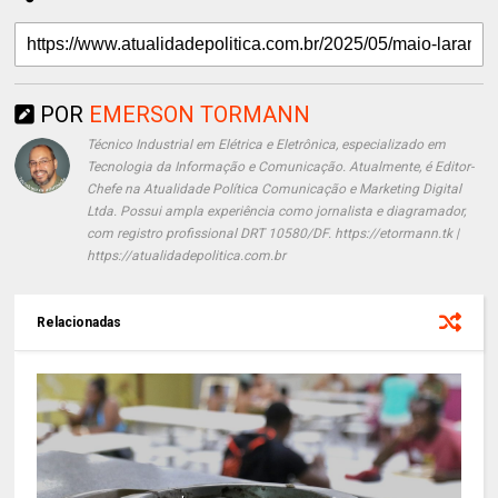
POR
EMERSON TORMANN
Técnico Industrial em Elétrica e Eletrônica, especializado em
Tecnologia da Informação e Comunicação. Atualmente, é Editor-
Chefe na Atualidade Política Comunicação e Marketing Digital
Ltda. Possui ampla experiência como jornalista e diagramador,
com registro profissional DRT 10580/DF. https://etormann.tk |
https://atualidadepolitica.com.br
Relacionadas