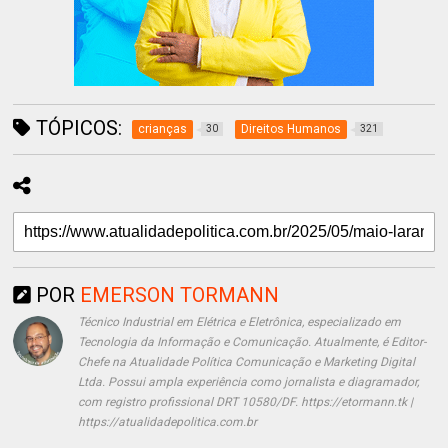
TÓPICOS:
crianças
Direitos Humanos
30
321
POR
EMERSON TORMANN
Técnico Industrial em Elétrica e Eletrônica, especializado em
Tecnologia da Informação e Comunicação. Atualmente, é Editor-
Chefe na Atualidade Política Comunicação e Marketing Digital
Ltda. Possui ampla experiência como jornalista e diagramador,
com registro profissional DRT 10580/DF. https://etormann.tk |
https://atualidadepolitica.com.br