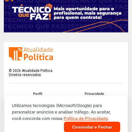
©
2026
Atualidade Política
Direitos reservados.
Perfil
Privacidade
Termos
LGPD
Utilizamos tecnologias (Microsoft/Google) para
personalizar anúncios e analisar tráfego. Ao aceitar,
Contato
Apoie!
você concorda com nossa
Política de Privacidade
.
Concordar e Fechar