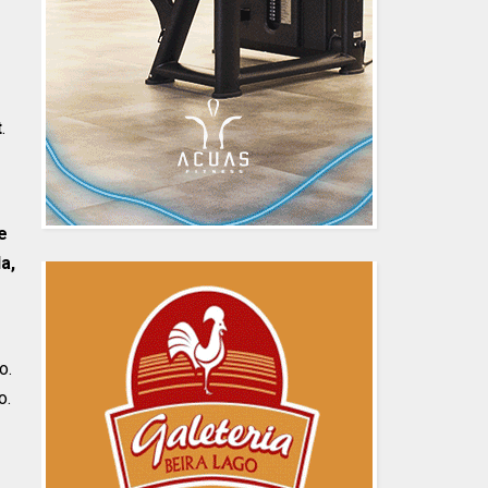
t
.
e
a,
o.
o.