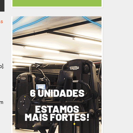
as
].
em