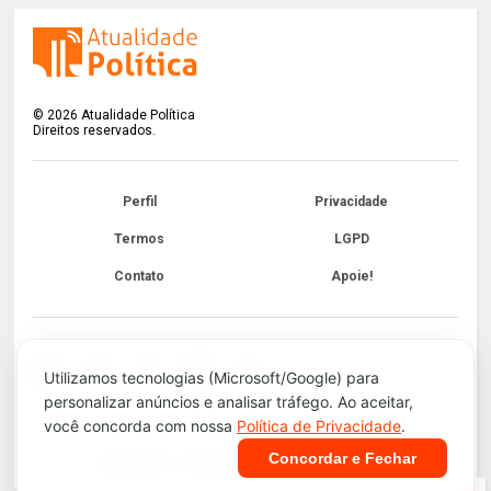
©
2026
Atualidade Política
Direitos reservados.
Perfil
Privacidade
Termos
LGPD
Contato
Apoie!
Utilizamos tecnologias (Microsoft/Google) para
personalizar anúncios e analisar tráfego. Ao aceitar,
você concorda com nossa
Política de Privacidade
.
Concordar e Fechar
Infraestrutura e Segurança. Tecnologia do
Blogger
.