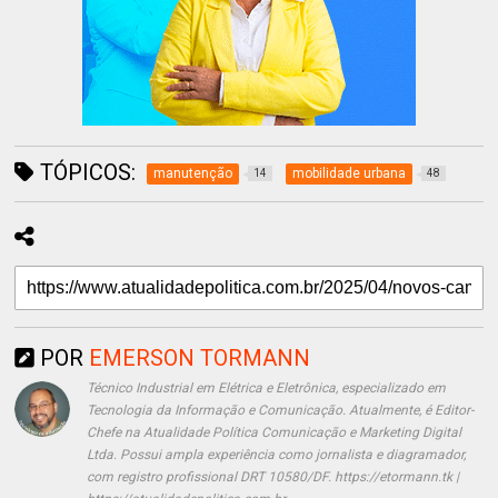
TÓPICOS:
manutenção
mobilidade urbana
14
48
POR
EMERSON TORMANN
Técnico Industrial em Elétrica e Eletrônica, especializado em
Tecnologia da Informação e Comunicação. Atualmente, é Editor-
Chefe na Atualidade Política Comunicação e Marketing Digital
Ltda. Possui ampla experiência como jornalista e diagramador,
com registro profissional DRT 10580/DF. https://etormann.tk |