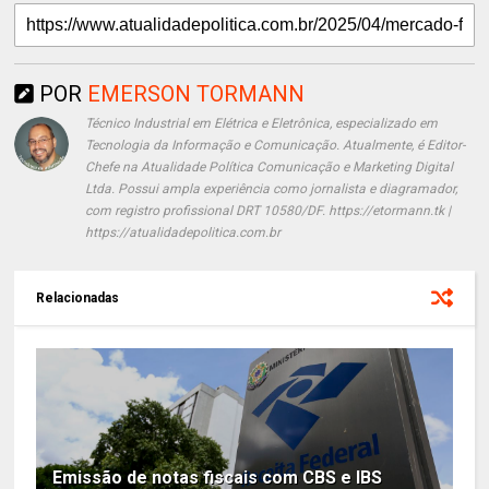
POR
EMERSON TORMANN
Técnico Industrial em Elétrica e Eletrônica, especializado em
Tecnologia da Informação e Comunicação. Atualmente, é Editor-
Chefe na Atualidade Política Comunicação e Marketing Digital
Ltda. Possui ampla experiência como jornalista e diagramador,
com registro profissional DRT 10580/DF. https://etormann.tk |
https://atualidadepolitica.com.br
Relacionadas
Emissão de notas fiscais com CBS e IBS