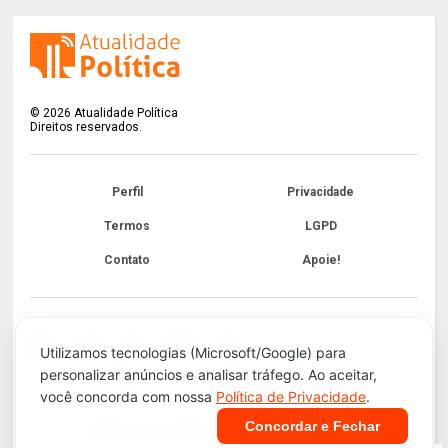
©
2026
Atualidade Política
Direitos reservados.
Perfil
Privacidade
Termos
LGPD
Contato
Apoie!
Utilizamos tecnologias (Microsoft/Google) para
personalizar anúncios e analisar tráfego. Ao aceitar,
você concorda com nossa
Política de Privacidade
.
Concordar e Fechar
Infraestrutura e Segurança. Tecnologia do
Blogger
.