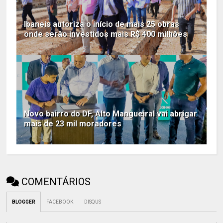
Ibaneis autoriza o início de mais 25 obras
onde serão investidos mais R$ 400 milhões
Novo bairro do DF, Alto Mangueiral vai abrigar
mais de 23 mil moradores
COMENTÁRIOS
BLOGGER
FACEBOOK
DISQUS