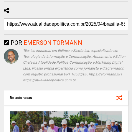
POR
EMERSON TORMANN
Técnico Industrial em Elétrica e Eletrônica, especializado em
Tecnologia da Informação e Comunicação. Atualmente, é Editor-
Chefe na Atualidade Política Comunicação e Marketing Digital
Ltda. Possui ampla experiência como jornalista e diagramador,
com registro profissional DRT 10580/DF. https://etormann.tk |
https://atualidadepolitica.com.br
Relacionadas