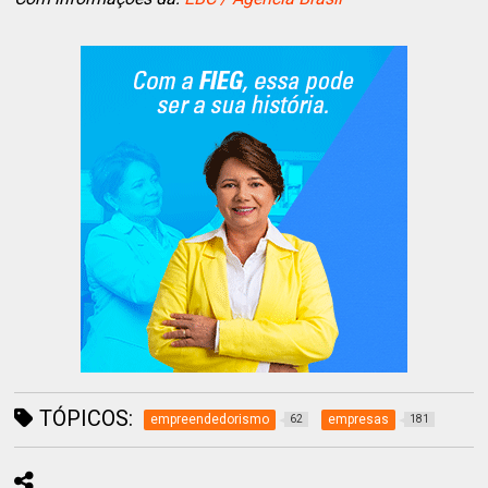
TÓPICOS:
empreendedorismo
empresas
62
181