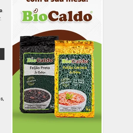
io
.
.
s,