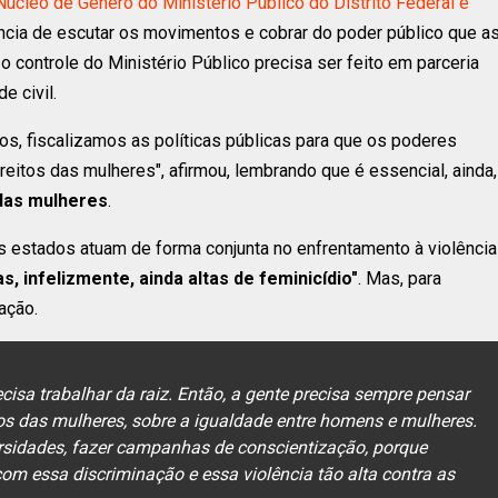
Núcleo de Gênero do Ministério Público do Distrito Federal e
tância de escutar os movimentos e cobrar do poder público que a
o controle do Ministério Público precisa ser feito em parceria
e civil.
os, fiscalizamos as políticas públicas para que os poderes
reitos das mulheres", afirmou, lembrando que é essencial, ainda,
 das mulheres
.
s estados atuam de forma conjunta no enfrentamento à violência
s, infelizmente, ainda altas de feminicídio"
. Mas, para
ação.
recisa trabalhar da raiz. Então, a gente precisa sempre pensar
os das mulheres, sobre a igualdade entre homens e mulheres.
ersidades, fazer campanhas de conscientização, porque
m essa discriminação e essa violência tão alta contra as