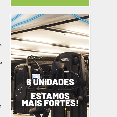
,
da
m