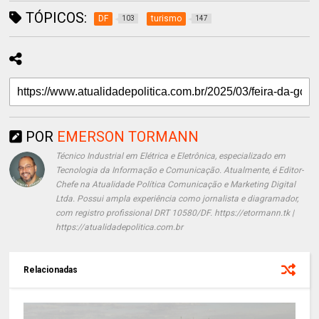
TÓPICOS:
DF
turismo
103
147
POR
EMERSON TORMANN
Técnico Industrial em Elétrica e Eletrônica, especializado em
Tecnologia da Informação e Comunicação. Atualmente, é Editor-
Chefe na Atualidade Política Comunicação e Marketing Digital
Ltda. Possui ampla experiência como jornalista e diagramador,
com registro profissional DRT 10580/DF. https://etormann.tk |
https://atualidadepolitica.com.br
Relacionadas