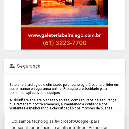
Segurança
Este site é protegido e otimizado pela tecnologia Cloudflare, líder em
performance e segurança online. Proteção e velocidade para
domínios, aplicativos e equipes.
A Cloudflare acelera o acesso ao site, com recursos de segurança
que protegem contra ameaças, aumentando a confiança dos
visitantes e melhorando a classificação dos motores de buscas.
Comece agora mesmo gratuitamente.
Ajudando a construir uma internet melhor!
Utilizamos tecnologias (Microsoft/Google) para
personalizar anúncios e analisar tráfego. Ao aceitar,