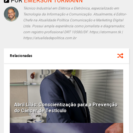
POR
EMERSON TORMANN
Técnico Industrial em Elétrica e Eletrônica, especializado em
Tecnologia da Informação e Comunicação. Atualmente, é Editor-
Chefe na Atualidade Política Comunicação e Marketing Digital
Ltda. Possui ampla experiência como jornalista e diagramador,
com registro profissional DRT 10580/DF. https://etormann.tk |
https://atualidadepolitica.com.br
Relacionadas
Abril Lilás: Conscientização para a Prevenção
do Câncer de Testículo