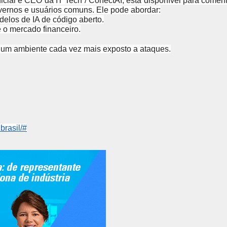
ificial e CEO da IT Tech / ConectAI, está disponível para comen
vernos e usuários comuns. Ele pode abordar:
elos de IA de código aberto.
 o mercado financeiro.
m um ambiente cada vez mais exposto a ataques.
brasil/#