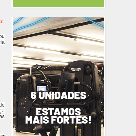
is
ou
ia
de
ça
as