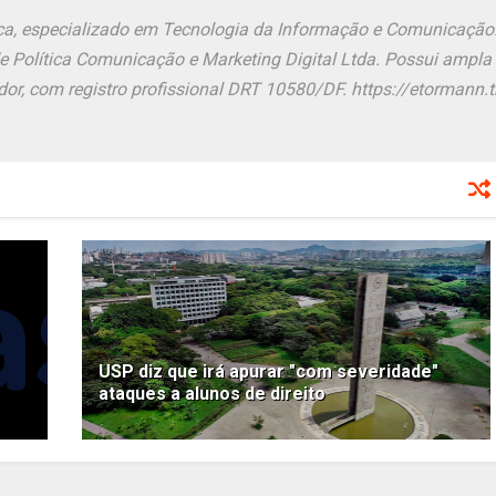
ônica, especializado em Tecnologia da Informação e Comunicação
de Política Comunicação e Marketing Digital Ltda. Possui ampla
or, com registro profissional DRT 10580/DF. https://etormann.tk
USP diz que irá apurar "com severidade"
ataques a alunos de direito