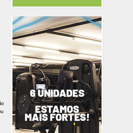
e
ão
ou