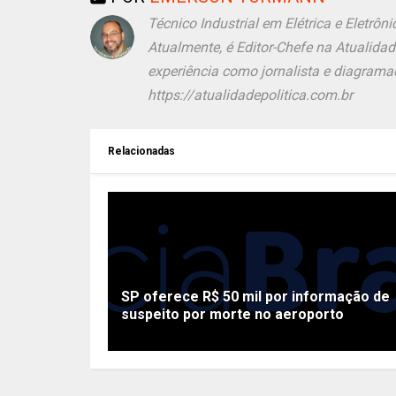
Técnico Industrial em Elétrica e Eletr
Atualmente, é Editor-Chefe na Atualida
experiência como jornalista e diagramad
https://atualidadepolitica.com.br
Relacionadas
SP oferece R$ 50 mil por informação de
suspeito por morte no aeroporto