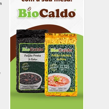
m
s
e