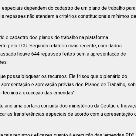
s especiais dependem do cadastro de um plano de trabalho para
ais repasses não atendem a critérios constitucionais mínimos d
.
do o cadastro dos planos de trabalho na plataforma
rto pelo TCU. Segundo relatório mais recente, com dados
no passado houve 644 repasses feitos sem a apresentação de
ões.
que possa bloquear os recursos. Ele frisou que o plenário do
e apresentação e aprovação prévias dos Planos de Trabalho, sob
m técnica à execução das emendas".
e ano uma portaria conjunta dos ministérios da Gestão e Inovaç
icar as transferências especiais de acordo com a apresentação 
via tais registros eficazes quanto à execução das 'emendas PIX',