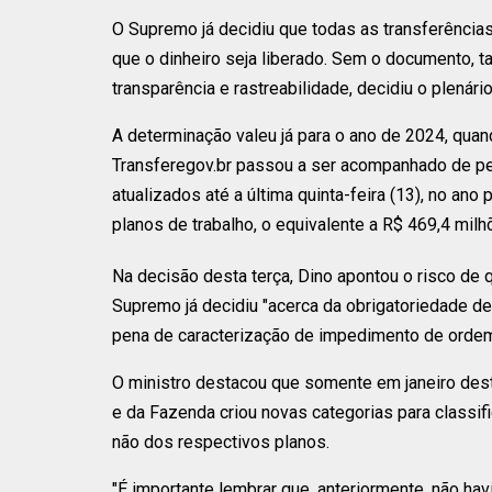
O Supremo já decidiu que todas as transferência
que o dinheiro seja liberado. Sem o documento, t
transparência e rastreabilidade, decidiu o plenário
A determinação valeu já para o ano de 2024, quan
Transferegov.br passou a ser acompanhado de pe
atualizados até a última quinta-feira (13), no a
planos de trabalho, o equivalente a R$ 469,4 milh
Na decisão desta terça, Dino apontou o risco de 
Supremo já decidiu "acerca da obrigatoriedade d
pena de caracterização de impedimento de orde
O ministro destacou que somente em janeiro dest
e da Fazenda criou novas categorias para classif
não dos respectivos planos.
"É importante lembrar que, anteriormente, não ha