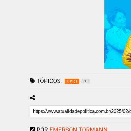
TÓPICOS:
justiça
740
POR
EMERSON TORMANN