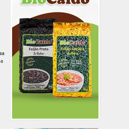
isa
os