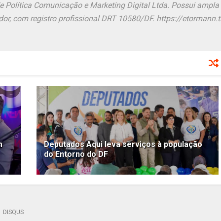
de Política Comunicação e Marketing Digital Ltda. Possui ampla
or, com registro profissional DRT 10580/DF. https://etormann.tk
m
Deputados Aqui leva serviços à população
do Entorno do DF
DISQUS