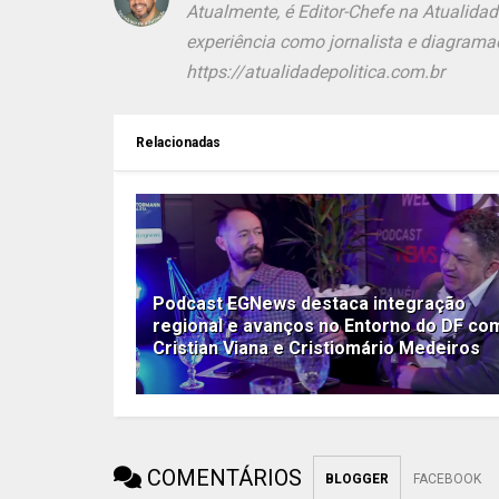
Atualmente, é Editor-Chefe na Atualida
experiência como jornalista e diagramad
https://atualidadepolitica.com.br
Relacionadas
Podcast EGNews destaca integração
regional e avanços no Entorno do DF co
Cristian Viana e Cristiomário Medeiros
COMENTÁRIOS
BLOGGER
FACEBOOK