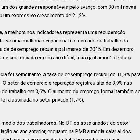
i um dos grandes responsáveis pelo avanço, com 30 mil novas
rou um expressivo crescimento de 21,2%.
se, a melhora nos indicadores representa uma recuperação
ata-se uma melhoria ocupacional no mercado de trabalho do
 taxa de desemprego recuar a patamares de 2015. Em dezembro
uase uma década em um ano difícil, mas ganhamos”, destaca.
dência foi semelhante. A taxa de desemprego recuou de 16,8% par
O setor de comércio e reparação registrou alta de 3,9% nas
ça de trabalho em 3,6%. O aumento do emprego formal também s
eira assinada no setor privado (1,7%).
o médio dos trabalhadores. No DF, os assalariados do setor
ação ao ano anterior, enquanto na PMB a média salarial dos
a participação no mercado de trabalho mostra um maior