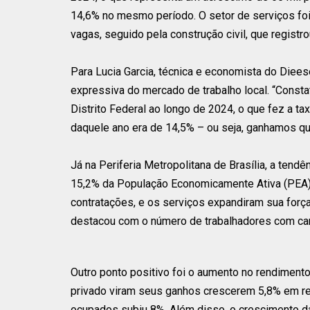
14,6% no mesmo período. O setor de serviços fo
vagas, seguido pela construção civil, que regist
Para Lucia Garcia, técnica e economista do Diee
expressiva do mercado de trabalho local. “Const
Distrito Federal ao longo de 2024, o que fez a
daquele ano era de 14,5% – ou seja, ganhamos q
Já na Periferia Metropolitana de Brasília, a ten
15,2% da População Economicamente Ativa (PEA). 
contratações, e os serviços expandiram sua for
destacou com o número de trabalhadores com cart
Outro ponto positivo foi o aumento no rendiment
privado viram seus ganhos crescerem 5,8% em rel
ocupados subiu 8%. Além disso, o crescimento d