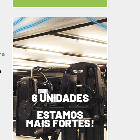
3
r a
m