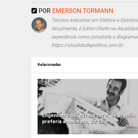
POR
EMERSON TORMANN
Técnico Industrial em Elétrica e Eletr
Atualmente, é Editor-Chefe na Atualida
experiência como jornalista e diagramad
https://atualidadepolitica.com.br
Relacionadas
Engenheiro da “estaca zero” de Brasília
preferia anonimato, diz filha