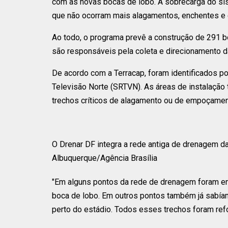
com as novas bocas de lobo. A sobrecarga do sis
que não ocorram mais alagamentos, enchentes e en
Ao todo, o programa prevê a construção de 291 bo
são responsáveis pela coleta e direcionamento d
De acordo com a Terracap, foram identificados p
Televisão Norte (SRTVN). As áreas de instalação
trechos críticos de alagamento ou de empoçamen
O Drenar DF integra a rede antiga de drenagem da 
Albuquerque/Agência Brasília
"Em alguns pontos da rede de drenagem foram e
boca de lobo. Em outros pontos também já sabía
perto do estádio. Todos esses trechos foram refo