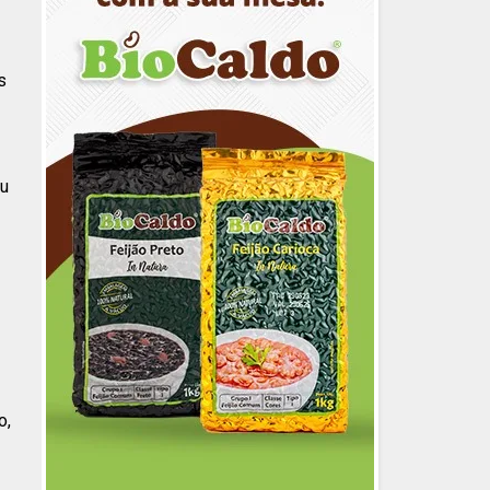
s
ou
o,