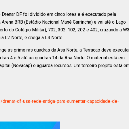
Drenar DF foi dividido em cinco lotes e é executado pela
a Arena BRB (Estádio Nacional Mané Garrincha) e vai até o Lago
rto do Colégio Militar), 702, 302, 102, 202 e 402, cruzando a W
ia L2 Norte, e chega à L4 Norte.
nge as primeiras quadras da Asa Norte, a Terracap deve executa
ras 4 e 5 até as quadras 14 da Asa Norte. O material está em
ital (Novacap) e aguarda recursos. Um terceiro projeto está e
18/drenar-df-usa-rede-antiga-para-aumentar-capacidade-de-