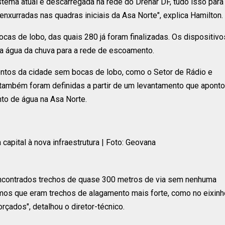
tema atual é descarregada na rede do Drenar DF, tudo isso para
xurradas nas quadras iniciais da Asa Norte", explica Hamilton.
cas de lobo, das quais 280 já foram finalizadas. Os dispositivo
a água da chuva para a rede de escoamento.
ontos da cidade sem bocas de lobo, como o Setor de Rádio e
 também foram definidas a partir de um levantamento que apont
to de água na Asa Norte.
capital à nova infraestrutura | Foto: Geovana
ncontrados trechos de quase 300 metros de via sem nenhuma
mos que eram trechos de alagamento mais forte, como no eixinh
rçados", detalhou o diretor-técnico.