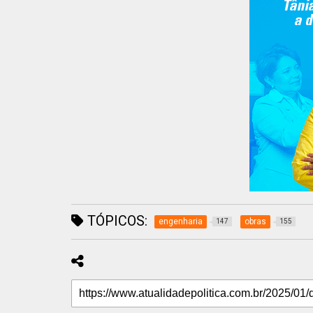
TÓPICOS:
engenharia
obras
147
155