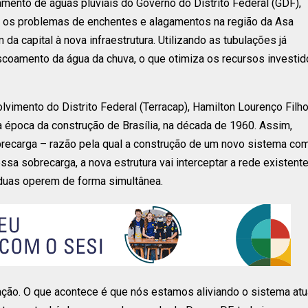
mento de águas pluviais do Governo do Distrito Federal (GDF),
nar os problemas de enchentes e alagamentos na região da Asa
 da capital à nova infraestrutura. Utilizando as tubulações já
 escoamento da água da chuva, o que otimiza os recursos investi
vimento do Distrito Federal (Terracap), Hamilton Lourenço Filho
 época da construção de Brasília, na década de 1960. Assim,
brecarga – razão pela qual a construção de um novo sistema co
ssa sobrecarga, a nova estrutura vai interceptar a rede existent
 duas operem de forma simultânea.
ação. O que acontece é que nós estamos aliviando o sistema atu