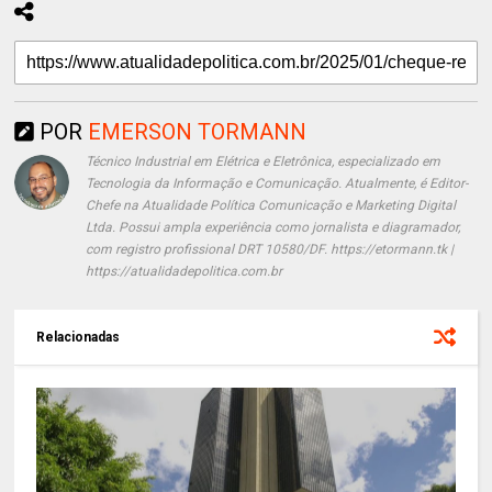
POR
EMERSON TORMANN
Técnico Industrial em Elétrica e Eletrônica, especializado em
Tecnologia da Informação e Comunicação. Atualmente, é Editor-
Chefe na Atualidade Política Comunicação e Marketing Digital
Ltda. Possui ampla experiência como jornalista e diagramador,
com registro profissional DRT 10580/DF. https://etormann.tk |
https://atualidadepolitica.com.br
Relacionadas