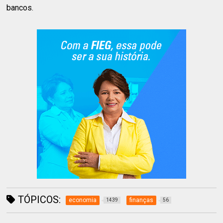
bancos.
TÓPICOS:
economia
finanças
1439
56