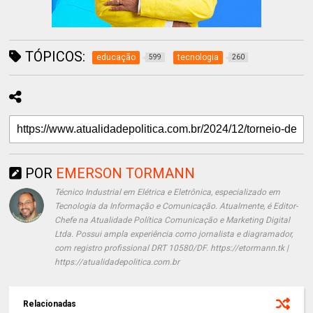
TÓPICOS:
educação
tecnologia
599
260
POR
EMERSON TORMANN
Técnico Industrial em Elétrica e Eletrônica, especializado em
Tecnologia da Informação e Comunicação. Atualmente, é Editor-
Chefe na Atualidade Política Comunicação e Marketing Digital
Ltda. Possui ampla experiência como jornalista e diagramador,
com registro profissional DRT 10580/DF. https://etormann.tk |
https://atualidadepolitica.com.br
Relacionadas