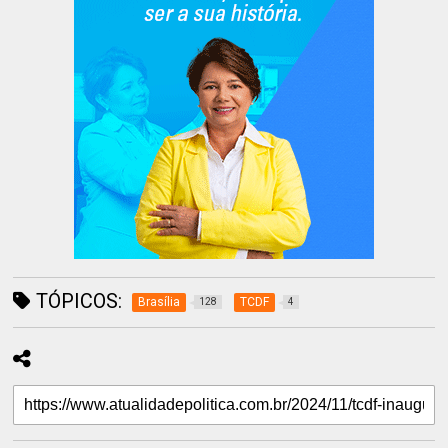
TÓPICOS:
Brasília
TCDF
128
4