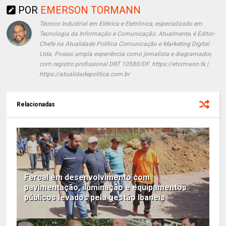
POR
EMERSON TORMANN
Técnico Industrial em Elétrica e Eletrônica, especializado em
Tecnologia da Informação e Comunicação. Atualmente, é Editor-
Chefe na Atualidade Política Comunicação e Marketing Digital
Ltda. Possui ampla experiência como jornalista e diagramador,
com registro profissional DRT 10580/DF. https://etormann.tk |
https://atualidadepolitica.com.br
Relacionadas
Fercal em desenvolvimento com
pavimentação, iluminação e equipamentos
públicos levados pela gestão Ibaneis