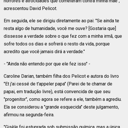
horrores e atrocidades que cometeram contra minha mãe",
acrescentou David Pelicot.
Em seguida, ele se dirigiu diretamente ao pai: "Se ainda te
resta algo de humanidade, você me ouve? [Gostaria que]
dissesse a verdade sobre o que fez com a minha irmã, que
sofre todos os dias e sofrerá o resto da vida, porque
acredito que você jamais dirá a verdade."
- "Ainda não entendo por que ele fez isso" -
Caroline Darian, também filha dos Pelicot e autora do livro
"Et j'ai cessé de t'appeler papa" (Parei de te chamar de
papai, em tradução livre), está convencida de que seu
"progenitor", como agora se refere a ele, também a agrediu.
Ela se considerou a "grande esquecida" deste julgamento,
afirmou na segunda-feira.
"Gisèle foi estuprada sob submissão química, mas a única