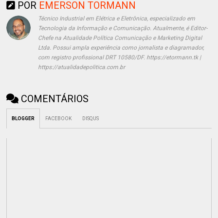
POR
EMERSON TORMANN
Técnico Industrial em Elétrica e Eletrônica, especializado em
Tecnologia da Informação e Comunicação. Atualmente, é Editor-
Chefe na Atualidade Política Comunicação e Marketing Digital
Ltda. Possui ampla experiência como jornalista e diagramador,
com registro profissional DRT 10580/DF. https://etormann.tk |
https://atualidadepolitica.com.br
COMENTÁRIOS
BLOGGER
FACEBOOK
DISQUS