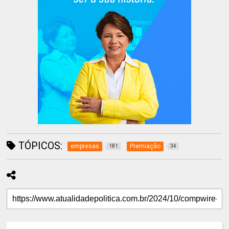
TÓPICOS:
empresas
Premiação
181
34