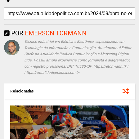
POR
EMERSON TORMANN
Técnico Industrial em Elétrica e Eletrônica, especializado em
Tecnologia da Informação e Comunicação. Atualmente, é Editor-
Chefe na Atualidade Política Comunicação e Marketing Digital
Ltda. Possui ampla experiência como jornalista e diagramador,
com registro profissional DRT 10580/DF. https://etormann.tk |
https://atualidadepolitica.com.br
Relacionadas