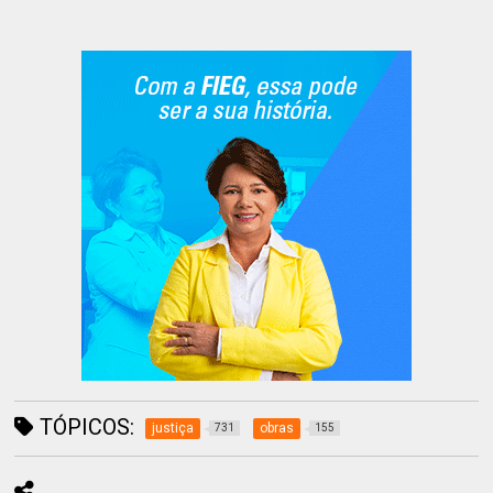
TÓPICOS:
justiça
obras
731
155