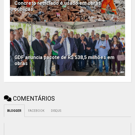
Concreto reciclado é usado em obras
públicas
GDF anuncia pacote de R$ 538,5 milhões em
obras
COMENTÁRIOS
BLOGGER
FACEBOOK
DISQUS