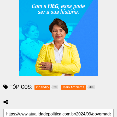
TÓPICOS:
incêndio
Meio Ambiente
28
306