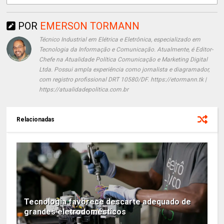
POR
EMERSON TORMANN
Técnico Industrial em Elétrica e Eletrônica, especializado em
Tecnologia da Informação e Comunicação. Atualmente, é Editor-
Chefe na Atualidade Política Comunicação e Marketing Digital
Ltda. Possui ampla experiência como jornalista e diagramador,
com registro profissional DRT 10580/DF. https://etormann.tk |
https://atualidadepolitica.com.br
Relacionadas
Tecnologia favorece descarte adequado de
grandes eletrodomésticos