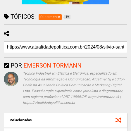
TÓPICOS:
falecimento
19
POR
EMERSON TORMANN
Técnico Industrial em Elétrica e Eletrônica, especializado em
Tecnologia da Informação e Comunicação. Atualmente, é Editor-
Chefe na Atualidade Política Comunicação e Marketing Digital
Ltda. Possui ampla experiência como jornalista e diagramador,
com registro profissional DRT 10580/DF. https://etormann.tk |
https://atualidadepolitica.com.br
Relacionadas